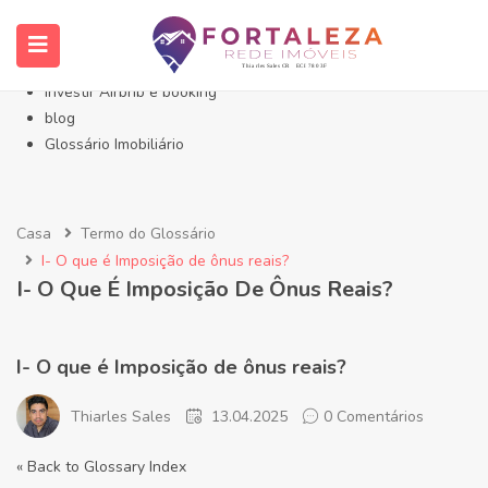
Início- Imóveis Fortaleza Eusébio
Imóveis em Fortaleza
Imóveis no Eusébio
Investir Airbnb e booking
blog
Glossário Imobiliário
Casa
Termo do Glossário
I- O que é Imposição de ônus reais?
I- O Que É Imposição De Ônus Reais?
I- O que é Imposição de ônus reais?
Thiarles Sales
13.04.2025
0 Comentários
« Back to Glossary Index