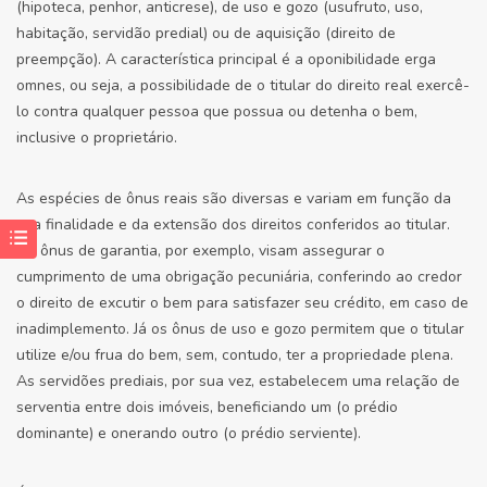
(hipoteca, penhor, anticrese), de uso e gozo (usufruto, uso,
habitação, servidão predial) ou de aquisição (direito de
preempção). A característica principal é a oponibilidade erga
omnes, ou seja, a possibilidade de o titular do direito real exercê-
lo contra qualquer pessoa que possua ou detenha o bem,
inclusive o proprietário.
As espécies de ônus reais são diversas e variam em função da
sua finalidade e da extensão dos direitos conferidos ao titular.
Os ônus de garantia, por exemplo, visam assegurar o
cumprimento de uma obrigação pecuniária, conferindo ao credor
o direito de excutir o bem para satisfazer seu crédito, em caso de
inadimplemento. Já os ônus de uso e gozo permitem que o titular
utilize e/ou frua do bem, sem, contudo, ter a propriedade plena.
As servidões prediais, por sua vez, estabelecem uma relação de
serventia entre dois imóveis, beneficiando um (o prédio
dominante) e onerando outro (o prédio serviente).