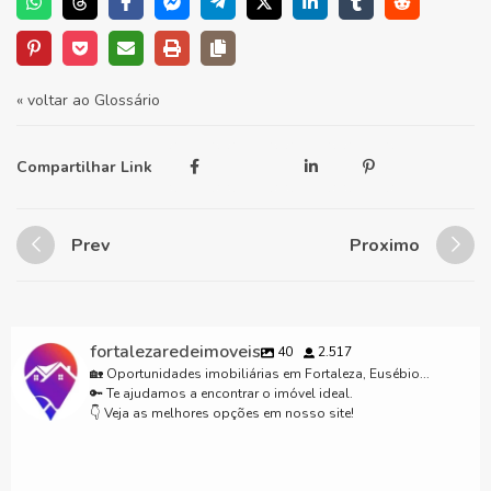
« voltar ao Glossário
Compartilhar Link
Prev
Proximo
fortalezaredeimoveis
40
2.517
🏡 Oportunidades imobiliárias em Fortaleza, Eusébio...
🔑 Te ajudamos a encontrar o imóvel ideal.
👇 Veja as melhores opções em nosso site!
Lançamento excluso Fortalezaredeimoveis.com.br para mais informações
Casas em condomínio em Fortaleza CE #casaemcondominiofechado
85 98911- 7272 #fyp #viral #fortaleza #ceara #imóveisemfortaleza