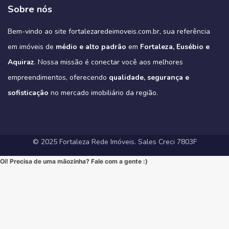
➡️ Quer conhecer cada detalhe?
3
0
garantindo o máximo de conforto para sua família (idealmente com
#MercadoImobiliario #InvestimentoImobiliario #CE #Ceara
condominio-de-casas-na-estrada-do-fio-no-eusebio-ce/
deck com churrasqueira e muito mais.
Sobre nós
Acesse o link e agende sua visita!
3 suítes e varanda gourmet, como é padrão na região).
#ImoveisAVenda #ApartamentoNaPlanta #ImovelDeSonho
📲 85 98911-7272
Imagine-se vivendo em um verdadeiro oásis urbano, cercado pelo
4
0
https://fortalezaredeimoveis.com.br/imovel/new-york-residence-
More onde tudo acontece, mas com a privacidade e a exclusividade
Quer saber mais? Envie “EU QUERO” nos comentários ou me chame
#HomeSweetHome #Financiamento2025 #MelhorMomento
verde do Parque do Cocó e com todas as conveniências que o bairro
apartamentos-no-coco-em-fortaleza-ce/
que só um empreendimento como o Tribeca pode oferecer.
agora no Direct para receber informações exclusivas!
#CorretorFortaleza #ImobiliariaFortaleza
Bem-vindo ao site fortalezaredeimoveis.com.br, sua referência
oferece.
(Link clicável na BIO!)
Eleve seu padrão de vida. Mude para o Tribeca.
#novasregrasfinaciamentocaixa #viral #fyp #imóveisemfortaleza
(Link na BIO)
Não perca esta oportunidade única de elevar seu estilo de vida!
Hashtags:
🔗 Descubra todos os detalhes e agende sua visita:
#Eusebio #EusebioCE #CasasNoEusebio #CondominioNoEusebio
#fortalezaredeimoveis
em imóveis de
médio e alto padrão
em
Fortaleza, Eusébio e
🔗 Saiba todos os detalhes e veja mais fotos em nosso site:
#NewYorkResidence #Cocó #Fortaleza #ApartamentoNoCoco
https://fortalezaredeimoveis.com.br/imovel/tribeca-apartamentos-
#EstradaDoFio #BelloVillage #MercadoImobiliarioCE
https://fortalezaredeimoveis.com.br/imovel/new-york-residence-
#AltoPadrao #ImoveisDeLuxo #ParqueDoCocó #3Suites
na-aldeota-em-fortaleza-ce/
Aquiraz
#ImoveisNoEusebio #MorarBem #QualidadeDeVida #CasaPropria
. Nossa missão é conectar você aos melhores
apartamentos-no-coco-em-fortaleza-ce/
#VarandaGourmet #MorarBem #QualidadeDeVida
(Link direto na nossa BIO!)
#CondominioFechado #Segurança #Conforto #Oportunidade
(Clique no link na nossa BIO para mais informações!)
#MercadoImobiliarioFortaleza #InvestimentoImobiliario
Hashtags Sugeridas:
empreendimentos, oferecendo
qualidade, segurança e
#InvestimentoImobiliario #CasaDosSonhos #ImoveisCeara
Hashtags Sugeridas:
#FortalezaRedeImoveis #ApartamentoEmFortaleza
#Tribeca #Aldeota #Fortaleza #fyp #ApartamentoNaAldeota
#FortalezaRedeImoveis #MudeDeVida
#NewYorkResidence #Cocó #Fortaleza #ImovelAltoPadrao
#DesignModerno #Sofisticação #viral #viralpost2025シ
sofisticação
#AltoPadrao #ImoveisDeLuxo #MercadoImobiliario
no mercado imobiliário da região.
#ApartamentoNoCoco #MercadoImobiliario #ImoveisDeLuxo
#InvestimentoImobiliario #Sofisticação #MorarBem
#FortalezaRedeImoveis #3Suites #VarandaGourmet #MorarBem
#LocalizaçãoPremium #FortalezaRedeImoveis #DesignModerno
#InvestimentoImobiliario #ApartamentoEmFortaleza #ImoveisCE
#VidaUrbana #Conforto #viral #apartamentos #viralvideos
#ApartamentoEmFortaleza #ImoveisCE
© 2025 Fortaleza Rede Imóveis. Sales Creci 7803F
Oi! Precisa de uma mãozinha? Fale com a gente :)