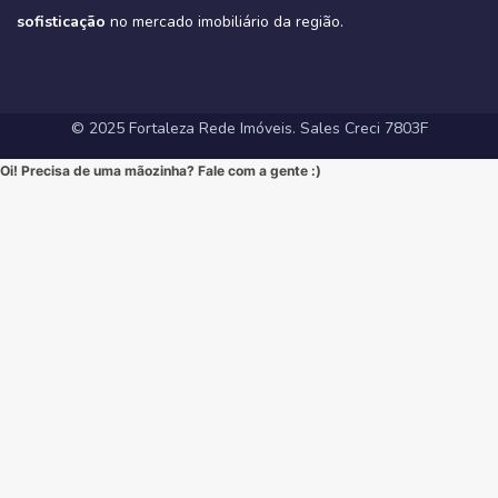
#Tribeca #Aldeota #Fortaleza #fyp #ApartamentoNaAldeota
#FortalezaRedeImoveis #MudeDeVida
#NewYorkResidence #Cocó #Fortaleza #ImovelAltoPadrao
#DesignModerno #Sofisticação #viral #viralpost2025シ
sofisticação
#AltoPadrao #ImoveisDeLuxo #MercadoImobiliario
no mercado imobiliário da região.
#ApartamentoNoCoco #MercadoImobiliario #ImoveisDeLuxo
#InvestimentoImobiliario #Sofisticação #MorarBem
#FortalezaRedeImoveis #3Suites #VarandaGourmet #MorarBem
#LocalizaçãoPremium #FortalezaRedeImoveis #DesignModerno
#InvestimentoImobiliario #ApartamentoEmFortaleza #ImoveisCE
#VidaUrbana #Conforto #viral #apartamentos #viralvideos
#ApartamentoEmFortaleza #ImoveisCE
© 2025 Fortaleza Rede Imóveis. Sales Creci 7803F
Oi! Precisa de uma mãozinha? Fale com a gente :)