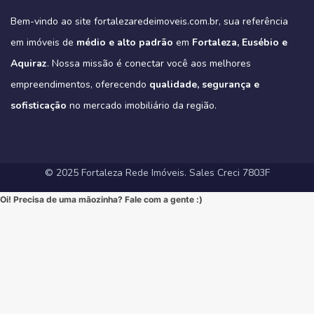
4
0
https://fortalezaredeimoveis.com.br/imovel/new-york-residence-
More onde tudo acontece, mas com a privacidade e a exclusividade
Quer saber mais? Envie “EU QUERO” nos comentários ou me chame
#HomeSweetHome #Financiamento2025 #MelhorMomento
verde do Parque do Cocó e com todas as conveniências que o bairro
apartamentos-no-coco-em-fortaleza-ce/
que só um empreendimento como o Tribeca pode oferecer.
agora no Direct para receber informações exclusivas!
#CorretorFortaleza #ImobiliariaFortaleza
Bem-vindo ao site fortalezaredeimoveis.com.br, sua referência
oferece.
(Link clicável na BIO!)
Eleve seu padrão de vida. Mude para o Tribeca.
#novasregrasfinaciamentocaixa #viral #fyp #imóveisemfortaleza
(Link na BIO)
Não perca esta oportunidade única de elevar seu estilo de vida!
Hashtags:
🔗 Descubra todos os detalhes e agende sua visita:
#Eusebio #EusebioCE #CasasNoEusebio #CondominioNoEusebio
#fortalezaredeimoveis
em imóveis de
médio e alto padrão
em
Fortaleza, Eusébio e
🔗 Saiba todos os detalhes e veja mais fotos em nosso site:
#NewYorkResidence #Cocó #Fortaleza #ApartamentoNoCoco
https://fortalezaredeimoveis.com.br/imovel/tribeca-apartamentos-
#EstradaDoFio #BelloVillage #MercadoImobiliarioCE
https://fortalezaredeimoveis.com.br/imovel/new-york-residence-
#AltoPadrao #ImoveisDeLuxo #ParqueDoCocó #3Suites
na-aldeota-em-fortaleza-ce/
Aquiraz
#ImoveisNoEusebio #MorarBem #QualidadeDeVida #CasaPropria
. Nossa missão é conectar você aos melhores
apartamentos-no-coco-em-fortaleza-ce/
#VarandaGourmet #MorarBem #QualidadeDeVida
(Link direto na nossa BIO!)
#CondominioFechado #Segurança #Conforto #Oportunidade
(Clique no link na nossa BIO para mais informações!)
#MercadoImobiliarioFortaleza #InvestimentoImobiliario
Hashtags Sugeridas:
empreendimentos, oferecendo
qualidade, segurança e
#InvestimentoImobiliario #CasaDosSonhos #ImoveisCeara
Hashtags Sugeridas:
#FortalezaRedeImoveis #ApartamentoEmFortaleza
#Tribeca #Aldeota #Fortaleza #fyp #ApartamentoNaAldeota
#FortalezaRedeImoveis #MudeDeVida
#NewYorkResidence #Cocó #Fortaleza #ImovelAltoPadrao
#DesignModerno #Sofisticação #viral #viralpost2025シ
sofisticação
#AltoPadrao #ImoveisDeLuxo #MercadoImobiliario
no mercado imobiliário da região.
#ApartamentoNoCoco #MercadoImobiliario #ImoveisDeLuxo
#InvestimentoImobiliario #Sofisticação #MorarBem
#FortalezaRedeImoveis #3Suites #VarandaGourmet #MorarBem
#LocalizaçãoPremium #FortalezaRedeImoveis #DesignModerno
#InvestimentoImobiliario #ApartamentoEmFortaleza #ImoveisCE
#VidaUrbana #Conforto #viral #apartamentos #viralvideos
#ApartamentoEmFortaleza #ImoveisCE
© 2025 Fortaleza Rede Imóveis. Sales Creci 7803F
Oi! Precisa de uma mãozinha? Fale com a gente :)