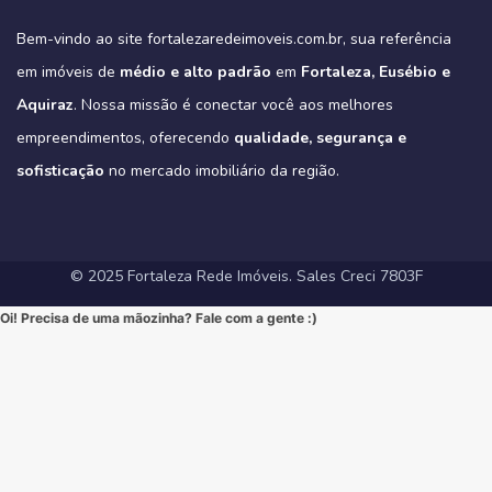
Imagine-se vivendo em um verdadeiro oásis urbano, cercado pelo
4
0
https://fortalezaredeimoveis.com.br/imovel/new-york-residence-
More onde tudo acontece, mas com a privacidade e a exclusividade
Quer saber mais? Envie “EU QUERO” nos comentários ou me chame
#HomeSweetHome #Financiamento2025 #MelhorMomento
verde do Parque do Cocó e com todas as conveniências que o bairro
apartamentos-no-coco-em-fortaleza-ce/
que só um empreendimento como o Tribeca pode oferecer.
agora no Direct para receber informações exclusivas!
#CorretorFortaleza #ImobiliariaFortaleza
Bem-vindo ao site fortalezaredeimoveis.com.br, sua referência
oferece.
(Link clicável na BIO!)
Eleve seu padrão de vida. Mude para o Tribeca.
#novasregrasfinaciamentocaixa #viral #fyp #imóveisemfortaleza
(Link na BIO)
Não perca esta oportunidade única de elevar seu estilo de vida!
Hashtags:
🔗 Descubra todos os detalhes e agende sua visita:
#Eusebio #EusebioCE #CasasNoEusebio #CondominioNoEusebio
#fortalezaredeimoveis
em imóveis de
médio e alto padrão
em
Fortaleza, Eusébio e
🔗 Saiba todos os detalhes e veja mais fotos em nosso site:
#NewYorkResidence #Cocó #Fortaleza #ApartamentoNoCoco
https://fortalezaredeimoveis.com.br/imovel/tribeca-apartamentos-
#EstradaDoFio #BelloVillage #MercadoImobiliarioCE
https://fortalezaredeimoveis.com.br/imovel/new-york-residence-
#AltoPadrao #ImoveisDeLuxo #ParqueDoCocó #3Suites
na-aldeota-em-fortaleza-ce/
Aquiraz
#ImoveisNoEusebio #MorarBem #QualidadeDeVida #CasaPropria
. Nossa missão é conectar você aos melhores
apartamentos-no-coco-em-fortaleza-ce/
#VarandaGourmet #MorarBem #QualidadeDeVida
(Link direto na nossa BIO!)
#CondominioFechado #Segurança #Conforto #Oportunidade
(Clique no link na nossa BIO para mais informações!)
#MercadoImobiliarioFortaleza #InvestimentoImobiliario
Hashtags Sugeridas:
empreendimentos, oferecendo
qualidade, segurança e
#InvestimentoImobiliario #CasaDosSonhos #ImoveisCeara
Hashtags Sugeridas:
#FortalezaRedeImoveis #ApartamentoEmFortaleza
#Tribeca #Aldeota #Fortaleza #fyp #ApartamentoNaAldeota
#FortalezaRedeImoveis #MudeDeVida
#NewYorkResidence #Cocó #Fortaleza #ImovelAltoPadrao
#DesignModerno #Sofisticação #viral #viralpost2025シ
sofisticação
#AltoPadrao #ImoveisDeLuxo #MercadoImobiliario
no mercado imobiliário da região.
#ApartamentoNoCoco #MercadoImobiliario #ImoveisDeLuxo
#InvestimentoImobiliario #Sofisticação #MorarBem
#FortalezaRedeImoveis #3Suites #VarandaGourmet #MorarBem
#LocalizaçãoPremium #FortalezaRedeImoveis #DesignModerno
#InvestimentoImobiliario #ApartamentoEmFortaleza #ImoveisCE
#VidaUrbana #Conforto #viral #apartamentos #viralvideos
#ApartamentoEmFortaleza #ImoveisCE
© 2025 Fortaleza Rede Imóveis. Sales Creci 7803F
Oi! Precisa de uma mãozinha? Fale com a gente :)