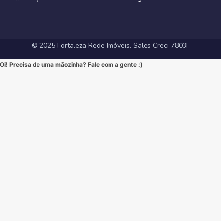
#ApartamentoNoCoco #MercadoImobiliario #ImoveisDeLuxo
#InvestimentoImobiliario #Sofisticação #MorarBem
#FortalezaRedeImoveis #3Suites #VarandaGourmet #MorarBem
#LocalizaçãoPremium #FortalezaRedeImoveis #DesignModerno
#InvestimentoImobiliario #ApartamentoEmFortaleza #ImoveisCE
#VidaUrbana #Conforto #viral #apartamentos #viralvideos
#ApartamentoEmFortaleza #ImoveisCE
© 2025 Fortaleza Rede Imóveis. Sales Creci 7803F
Oi! Precisa de uma mãozinha? Fale com a gente :)