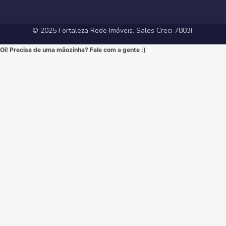
#InvestimentoImobiliario #ApartamentoEmFortaleza #ImoveisCE
#VidaUrbana #Conforto #viral #apartamentos #viralvideos
#ApartamentoEmFortaleza #ImoveisCE
© 2025 Fortaleza Rede Imóveis. Sales Creci 7803F
Oi! Precisa de uma mãozinha? Fale com a gente :)