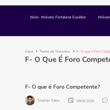
Início- Imóveis Fortaleza Eusébio
Imóvei
Casa
Termo do Glossário
F- O que é Foro Com
F- O Que É Foro Compet
F- O que é Foro Competente?
Thiarles Sales
09.03.2025