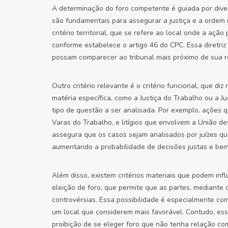
A determinação do foro competente é guiada por diver
são fundamentais para assegurar a justiça e a ordem no
critério territorial, que se refere ao local onde a ação
conforme estabelece o artigo 46 do CPC. Essa diretriz 
possam comparecer ao tribunal mais próximo de sua r
Outro critério relevante é o critério funcional, que d
matéria específica, como a Justiça do Trabalho ou a 
tipo de questão a ser analisada. Por exemplo, ações
Varas do Trabalho, e litígios que envolvem a União dev
assegura que os casos sejam analisados por juízes q
aumentando a probabilidade de decisões justas e be
Além disso, existem critérios materiais que podem inf
eleição de foro, que permite que as partes, mediante 
controvérsias. Essa possibilidade é especialmente c
um local que considerem mais favorável. Contudo, essa
proibição de se eleger foro que não tenha relação co