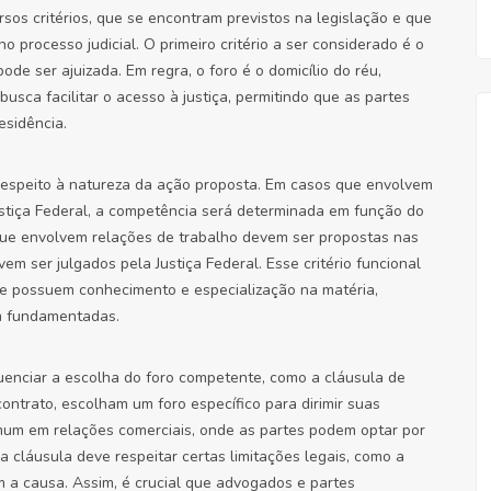
sos critérios, que se encontram previstos na legislação e que
 processo judicial. O primeiro critério a ser considerado é o
 pode ser ajuizada. Em regra, o foro é o domicílio do réu,
busca facilitar o acesso à justiça, permitindo que as partes
esidência.
iz respeito à natureza da ação proposta. Em casos que envolvem
Justiça Federal, a competência será determinada em função do
 que envolvem relações de trabalho devem ser propostas nas
em ser julgados pela Justiça Federal. Esse critério funcional
ue possuem conhecimento e especialização na matéria,
m fundamentadas.
luenciar a escolha do foro competente, como a cláusula de
contrato, escolham um foro específico para dirimir suas
omum em relações comerciais, onde as partes podem optar por
 cláusula deve respeitar certas limitações legais, como a
m a causa. Assim, é crucial que advogados e partes