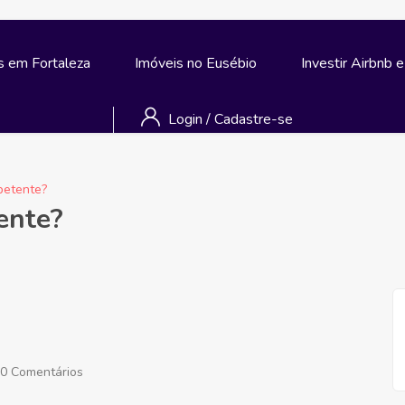
s em Fortaleza
Imóveis no Eusébio
Investir Airbnb 
Login
/
Cadastre-se
petente?
ente?
0 Comentários