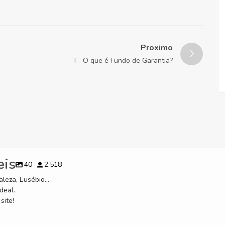
Proximo
F- O que é Fundo de Garantia?
eis
40
2.518
leza, Eusébio...
deal.
site!