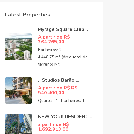
Latest Properties
Myrage Square Club
Guararapes –
A partir de R$
364.765,00
Apartamentos de Alto
Padrão no Luciano
Banheiros:
2
Cavalcante,
4.448,75 m² (área total do
Fortaleza/CEO
terreno) M²:
J. Studios Barão:
Apartamentos à venda
A partir de R$ R$
540.400,00
no Meireles Fortaleza
CE
Quartos:
1
Banheiros:
1
NEW YORK RESIDENCE:
APARTAMENTOS NO
a partir de R$
1.692.913,00
COCÓ EM FORTALEZA