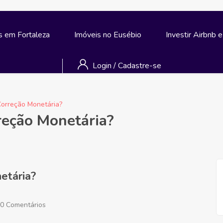
s em Fortaleza
Imóveis no Eusébio
Investir Airbnb 
Login
/
Cadastre-se
Correção Monetária?
reção Monetária?
etária?
0 Comentários