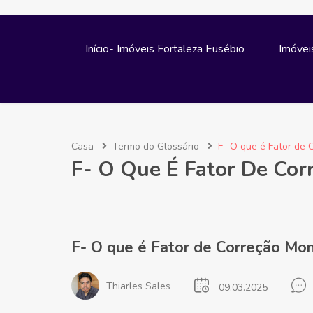
Início- Imóveis Fortaleza Eusébio
Imóvei
Casa
Termo do Glossário
F- O que é Fator de 
F- O Que É Fator De Cor
F- O que é Fator de Correção Mon
Thiarles Sales
09.03.2025