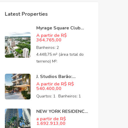
Latest Properties
Myrage Square Club
Guararapes –
A partir de R$
364.765,00
Apartamentos de Alto
Padrão no Luciano
Banheiros:
2
Cavalcante,
4.448,75 m² (área total do
Fortaleza/CEO
terreno) M²:
J. Studios Barão:
Apartamentos à venda
A partir de R$ R$
540.400,00
no Meireles Fortaleza
CE
Quartos:
1
Banheiros:
1
NEW YORK RESIDENCE:
APARTAMENTOS NO
a partir de R$
1.692.913,00
COCÓ EM FORTALEZA