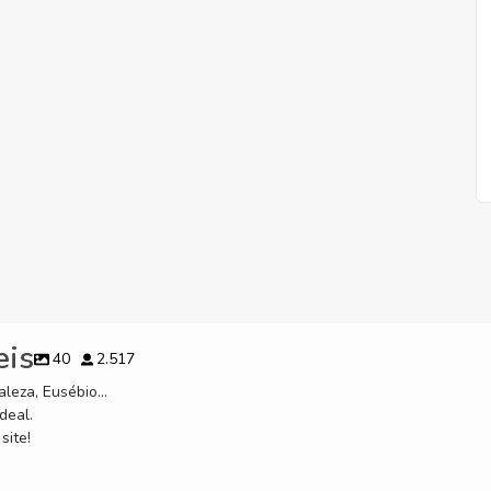
eis
40
2.517
leza, Eusébio...
deal.
site!