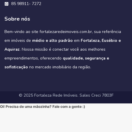
#Sofisticação #MorarBem #LocalizaçãoPremium #FortalezaRedeImoveis
🔹 Lazer Exclusivo: Uma área de lazer completa, projetada para
Este é o cenário perfeito para construir novas memórias. 💖
inesquecíveis.
85 98911- 7272
#DesignModerno #VidaUrbana #Conforto #viral #apartamentos
verde do parque pode oferecer.
oferecer relaxamento e diversão sem sair de casa.
#Fortaleza #ImoveisFortaleza #FinanciamentoImobiliario
Não perca a chance de conhecer a sua casa dos sonhos!
3
0
2
0
🔹 Alto Padrão: Acabamentos refinados e design moderno.
#viralvideos #ApartamentoEmFortaleza #ImoveisCE
Este é o alto padrão que você merece!
🔹 Conforto Absoluto: Plantas inteligentes que otimizam espaços,
#CaixaEconomica #CasaPropriaFortaleza #NovasRegrasCaixa
https://fortalezaredeimoveis.com.br/imovel/bello-village-
🔹 Lazer Completo: Desfrute de piscina, academia, salão de festas,
➡️ Quer conhecer cada detalhe?
3
0
garantindo o máximo de conforto para sua família (idealmente com
#MercadoImobiliario #InvestimentoImobiliario #CE #Ceara
condominio-de-casas-na-estrada-do-fio-no-eusebio-ce/
deck com churrasqueira e muito mais.
Sobre nós
Acesse o link e agende sua visita!
3 suítes e varanda gourmet, como é padrão na região).
#ImoveisAVenda #ApartamentoNaPlanta #ImovelDeSonho
📲 85 98911-7272
Imagine-se vivendo em um verdadeiro oásis urbano, cercado pelo
4
0
https://fortalezaredeimoveis.com.br/imovel/new-york-residence-
More onde tudo acontece, mas com a privacidade e a exclusividade
Quer saber mais? Envie “EU QUERO” nos comentários ou me chame
#HomeSweetHome #Financiamento2025 #MelhorMomento
verde do Parque do Cocó e com todas as conveniências que o bairro
apartamentos-no-coco-em-fortaleza-ce/
que só um empreendimento como o Tribeca pode oferecer.
agora no Direct para receber informações exclusivas!
#CorretorFortaleza #ImobiliariaFortaleza
Bem-vindo ao site fortalezaredeimoveis.com.br, sua referência
oferece.
(Link clicável na BIO!)
Eleve seu padrão de vida. Mude para o Tribeca.
#novasregrasfinaciamentocaixa #viral #fyp #imóveisemfortaleza
(Link na BIO)
Não perca esta oportunidade única de elevar seu estilo de vida!
Hashtags:
🔗 Descubra todos os detalhes e agende sua visita:
#Eusebio #EusebioCE #CasasNoEusebio #CondominioNoEusebio
#fortalezaredeimoveis
em imóveis de
médio e alto padrão
em
Fortaleza, Eusébio e
🔗 Saiba todos os detalhes e veja mais fotos em nosso site:
#NewYorkResidence #Cocó #Fortaleza #ApartamentoNoCoco
https://fortalezaredeimoveis.com.br/imovel/tribeca-apartamentos-
#EstradaDoFio #BelloVillage #MercadoImobiliarioCE
https://fortalezaredeimoveis.com.br/imovel/new-york-residence-
#AltoPadrao #ImoveisDeLuxo #ParqueDoCocó #3Suites
na-aldeota-em-fortaleza-ce/
Aquiraz
#ImoveisNoEusebio #MorarBem #QualidadeDeVida #CasaPropria
. Nossa missão é conectar você aos melhores
apartamentos-no-coco-em-fortaleza-ce/
#VarandaGourmet #MorarBem #QualidadeDeVida
(Link direto na nossa BIO!)
#CondominioFechado #Segurança #Conforto #Oportunidade
(Clique no link na nossa BIO para mais informações!)
#MercadoImobiliarioFortaleza #InvestimentoImobiliario
Hashtags Sugeridas:
empreendimentos, oferecendo
qualidade, segurança e
#InvestimentoImobiliario #CasaDosSonhos #ImoveisCeara
Hashtags Sugeridas:
#FortalezaRedeImoveis #ApartamentoEmFortaleza
#Tribeca #Aldeota #Fortaleza #fyp #ApartamentoNaAldeota
#FortalezaRedeImoveis #MudeDeVida
#NewYorkResidence #Cocó #Fortaleza #ImovelAltoPadrao
#DesignModerno #Sofisticação #viral #viralpost2025シ
sofisticação
#AltoPadrao #ImoveisDeLuxo #MercadoImobiliario
no mercado imobiliário da região.
#ApartamentoNoCoco #MercadoImobiliario #ImoveisDeLuxo
#InvestimentoImobiliario #Sofisticação #MorarBem
#FortalezaRedeImoveis #3Suites #VarandaGourmet #MorarBem
#LocalizaçãoPremium #FortalezaRedeImoveis #DesignModerno
#InvestimentoImobiliario #ApartamentoEmFortaleza #ImoveisCE
#VidaUrbana #Conforto #viral #apartamentos #viralvideos
#ApartamentoEmFortaleza #ImoveisCE
© 2025 Fortaleza Rede Imóveis. Sales Creci 7803F
Oi! Precisa de uma mãozinha? Fale com a gente :)