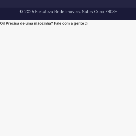
#ApartamentoEmFortaleza #ImoveisCE
© 2025 Fortaleza Rede Imóveis. Sales Creci 7803F
Oi! Precisa de uma mãozinha? Fale com a gente :)