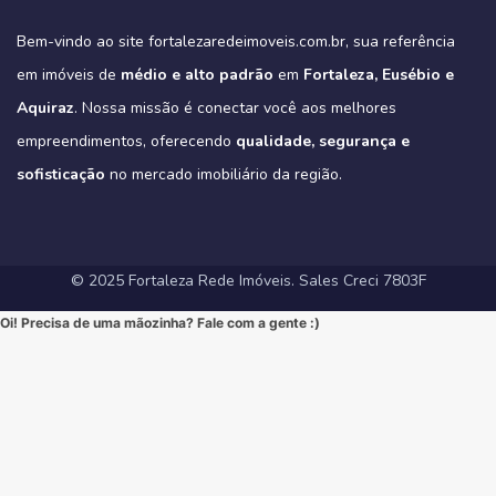
#ImoveisAVenda #ApartamentoNaPlanta #ImovelDeSonho
📲 85 98911-7272
Imagine-se vivendo em um verdadeiro oásis urbano, cercado pelo
4
0
https://fortalezaredeimoveis.com.br/imovel/new-york-residence-
More onde tudo acontece, mas com a privacidade e a exclusividade
Quer saber mais? Envie “EU QUERO” nos comentários ou me chame
#HomeSweetHome #Financiamento2025 #MelhorMomento
verde do Parque do Cocó e com todas as conveniências que o bairro
apartamentos-no-coco-em-fortaleza-ce/
que só um empreendimento como o Tribeca pode oferecer.
agora no Direct para receber informações exclusivas!
#CorretorFortaleza #ImobiliariaFortaleza
Bem-vindo ao site fortalezaredeimoveis.com.br, sua referência
oferece.
(Link clicável na BIO!)
Eleve seu padrão de vida. Mude para o Tribeca.
#novasregrasfinaciamentocaixa #viral #fyp #imóveisemfortaleza
(Link na BIO)
Não perca esta oportunidade única de elevar seu estilo de vida!
Hashtags:
🔗 Descubra todos os detalhes e agende sua visita:
#Eusebio #EusebioCE #CasasNoEusebio #CondominioNoEusebio
#fortalezaredeimoveis
em imóveis de
médio e alto padrão
em
Fortaleza, Eusébio e
🔗 Saiba todos os detalhes e veja mais fotos em nosso site:
#NewYorkResidence #Cocó #Fortaleza #ApartamentoNoCoco
https://fortalezaredeimoveis.com.br/imovel/tribeca-apartamentos-
#EstradaDoFio #BelloVillage #MercadoImobiliarioCE
https://fortalezaredeimoveis.com.br/imovel/new-york-residence-
#AltoPadrao #ImoveisDeLuxo #ParqueDoCocó #3Suites
na-aldeota-em-fortaleza-ce/
Aquiraz
#ImoveisNoEusebio #MorarBem #QualidadeDeVida #CasaPropria
. Nossa missão é conectar você aos melhores
apartamentos-no-coco-em-fortaleza-ce/
#VarandaGourmet #MorarBem #QualidadeDeVida
(Link direto na nossa BIO!)
#CondominioFechado #Segurança #Conforto #Oportunidade
(Clique no link na nossa BIO para mais informações!)
#MercadoImobiliarioFortaleza #InvestimentoImobiliario
Hashtags Sugeridas:
empreendimentos, oferecendo
qualidade, segurança e
#InvestimentoImobiliario #CasaDosSonhos #ImoveisCeara
Hashtags Sugeridas:
#FortalezaRedeImoveis #ApartamentoEmFortaleza
#Tribeca #Aldeota #Fortaleza #fyp #ApartamentoNaAldeota
#FortalezaRedeImoveis #MudeDeVida
#NewYorkResidence #Cocó #Fortaleza #ImovelAltoPadrao
#DesignModerno #Sofisticação #viral #viralpost2025シ
sofisticação
#AltoPadrao #ImoveisDeLuxo #MercadoImobiliario
no mercado imobiliário da região.
#ApartamentoNoCoco #MercadoImobiliario #ImoveisDeLuxo
#InvestimentoImobiliario #Sofisticação #MorarBem
#FortalezaRedeImoveis #3Suites #VarandaGourmet #MorarBem
#LocalizaçãoPremium #FortalezaRedeImoveis #DesignModerno
#InvestimentoImobiliario #ApartamentoEmFortaleza #ImoveisCE
#VidaUrbana #Conforto #viral #apartamentos #viralvideos
#ApartamentoEmFortaleza #ImoveisCE
© 2025 Fortaleza Rede Imóveis. Sales Creci 7803F
Oi! Precisa de uma mãozinha? Fale com a gente :)