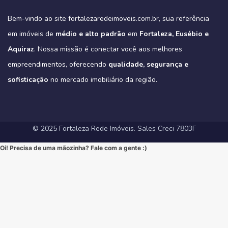
Imagine-se vivendo em um verdadeiro oásis urbano, cercado pelo
4
0
https://fortalezaredeimoveis.com.br/imovel/new-york-residence-
More onde tudo acontece, mas com a privacidade e a exclusividade
Quer saber mais? Envie “EU QUERO” nos comentários ou me chame
#HomeSweetHome #Financiamento2025 #MelhorMomento
verde do Parque do Cocó e com todas as conveniências que o bairro
apartamentos-no-coco-em-fortaleza-ce/
que só um empreendimento como o Tribeca pode oferecer.
agora no Direct para receber informações exclusivas!
#CorretorFortaleza #ImobiliariaFortaleza
Bem-vindo ao site fortalezaredeimoveis.com.br, sua referência
oferece.
(Link clicável na BIO!)
Eleve seu padrão de vida. Mude para o Tribeca.
#novasregrasfinaciamentocaixa #viral #fyp #imóveisemfortaleza
(Link na BIO)
Não perca esta oportunidade única de elevar seu estilo de vida!
Hashtags:
🔗 Descubra todos os detalhes e agende sua visita:
#Eusebio #EusebioCE #CasasNoEusebio #CondominioNoEusebio
#fortalezaredeimoveis
em imóveis de
médio e alto padrão
em
Fortaleza, Eusébio e
🔗 Saiba todos os detalhes e veja mais fotos em nosso site:
#NewYorkResidence #Cocó #Fortaleza #ApartamentoNoCoco
https://fortalezaredeimoveis.com.br/imovel/tribeca-apartamentos-
#EstradaDoFio #BelloVillage #MercadoImobiliarioCE
https://fortalezaredeimoveis.com.br/imovel/new-york-residence-
#AltoPadrao #ImoveisDeLuxo #ParqueDoCocó #3Suites
na-aldeota-em-fortaleza-ce/
Aquiraz
#ImoveisNoEusebio #MorarBem #QualidadeDeVida #CasaPropria
. Nossa missão é conectar você aos melhores
apartamentos-no-coco-em-fortaleza-ce/
#VarandaGourmet #MorarBem #QualidadeDeVida
(Link direto na nossa BIO!)
#CondominioFechado #Segurança #Conforto #Oportunidade
(Clique no link na nossa BIO para mais informações!)
#MercadoImobiliarioFortaleza #InvestimentoImobiliario
Hashtags Sugeridas:
empreendimentos, oferecendo
qualidade, segurança e
#InvestimentoImobiliario #CasaDosSonhos #ImoveisCeara
Hashtags Sugeridas:
#FortalezaRedeImoveis #ApartamentoEmFortaleza
#Tribeca #Aldeota #Fortaleza #fyp #ApartamentoNaAldeota
#FortalezaRedeImoveis #MudeDeVida
#NewYorkResidence #Cocó #Fortaleza #ImovelAltoPadrao
#DesignModerno #Sofisticação #viral #viralpost2025シ
sofisticação
#AltoPadrao #ImoveisDeLuxo #MercadoImobiliario
no mercado imobiliário da região.
#ApartamentoNoCoco #MercadoImobiliario #ImoveisDeLuxo
#InvestimentoImobiliario #Sofisticação #MorarBem
#FortalezaRedeImoveis #3Suites #VarandaGourmet #MorarBem
#LocalizaçãoPremium #FortalezaRedeImoveis #DesignModerno
#InvestimentoImobiliario #ApartamentoEmFortaleza #ImoveisCE
#VidaUrbana #Conforto #viral #apartamentos #viralvideos
#ApartamentoEmFortaleza #ImoveisCE
© 2025 Fortaleza Rede Imóveis. Sales Creci 7803F
Oi! Precisa de uma mãozinha? Fale com a gente :)