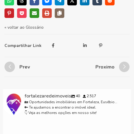
« voltar ao Glossário
Compartilhar Link
Prev
Proximo
fortalezaredeimoveis
40
2.517
🏡 Oportunidades imobiliárias em Fortaleza, Eusébio...
🔑 Te ajudamos a encontrar o imóvel ideal.
👇 Veja as melhores opções em nosso site!
Lançamento excluso Fortalezaredeimoveis.com.br para mais informações
Casas em condomínio em Fortaleza CE #casaemcondominiofechado
85 98911- 7272 #fyp #viral #fortaleza #ceara #imóveisemfortaleza