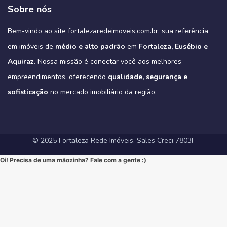
➡️ Quer conhecer cada detalhe?
3
0
garantindo o máximo de conforto para sua família (idealmente com
#MercadoImobiliario #InvestimentoImobiliario #CE #Ceara
condominio-de-casas-na-estrada-do-fio-no-eusebio-ce/
deck com churrasqueira e muito mais.
Sobre nós
Acesse o link e agende sua visita!
3 suítes e varanda gourmet, como é padrão na região).
#ImoveisAVenda #ApartamentoNaPlanta #ImovelDeSonho
📲 85 98911-7272
Imagine-se vivendo em um verdadeiro oásis urbano, cercado pelo
4
0
https://fortalezaredeimoveis.com.br/imovel/new-york-residence-
More onde tudo acontece, mas com a privacidade e a exclusividade
Quer saber mais? Envie “EU QUERO” nos comentários ou me chame
#HomeSweetHome #Financiamento2025 #MelhorMomento
verde do Parque do Cocó e com todas as conveniências que o bairro
apartamentos-no-coco-em-fortaleza-ce/
que só um empreendimento como o Tribeca pode oferecer.
agora no Direct para receber informações exclusivas!
#CorretorFortaleza #ImobiliariaFortaleza
Bem-vindo ao site fortalezaredeimoveis.com.br, sua referência
oferece.
(Link clicável na BIO!)
Eleve seu padrão de vida. Mude para o Tribeca.
#novasregrasfinaciamentocaixa #viral #fyp #imóveisemfortaleza
(Link na BIO)
Não perca esta oportunidade única de elevar seu estilo de vida!
Hashtags:
🔗 Descubra todos os detalhes e agende sua visita:
#Eusebio #EusebioCE #CasasNoEusebio #CondominioNoEusebio
#fortalezaredeimoveis
em imóveis de
médio e alto padrão
em
Fortaleza, Eusébio e
🔗 Saiba todos os detalhes e veja mais fotos em nosso site:
#NewYorkResidence #Cocó #Fortaleza #ApartamentoNoCoco
https://fortalezaredeimoveis.com.br/imovel/tribeca-apartamentos-
#EstradaDoFio #BelloVillage #MercadoImobiliarioCE
https://fortalezaredeimoveis.com.br/imovel/new-york-residence-
#AltoPadrao #ImoveisDeLuxo #ParqueDoCocó #3Suites
na-aldeota-em-fortaleza-ce/
Aquiraz
#ImoveisNoEusebio #MorarBem #QualidadeDeVida #CasaPropria
. Nossa missão é conectar você aos melhores
apartamentos-no-coco-em-fortaleza-ce/
#VarandaGourmet #MorarBem #QualidadeDeVida
(Link direto na nossa BIO!)
#CondominioFechado #Segurança #Conforto #Oportunidade
(Clique no link na nossa BIO para mais informações!)
#MercadoImobiliarioFortaleza #InvestimentoImobiliario
Hashtags Sugeridas:
empreendimentos, oferecendo
qualidade, segurança e
#InvestimentoImobiliario #CasaDosSonhos #ImoveisCeara
Hashtags Sugeridas:
#FortalezaRedeImoveis #ApartamentoEmFortaleza
#Tribeca #Aldeota #Fortaleza #fyp #ApartamentoNaAldeota
#FortalezaRedeImoveis #MudeDeVida
#NewYorkResidence #Cocó #Fortaleza #ImovelAltoPadrao
#DesignModerno #Sofisticação #viral #viralpost2025シ
sofisticação
#AltoPadrao #ImoveisDeLuxo #MercadoImobiliario
no mercado imobiliário da região.
#ApartamentoNoCoco #MercadoImobiliario #ImoveisDeLuxo
#InvestimentoImobiliario #Sofisticação #MorarBem
#FortalezaRedeImoveis #3Suites #VarandaGourmet #MorarBem
#LocalizaçãoPremium #FortalezaRedeImoveis #DesignModerno
#InvestimentoImobiliario #ApartamentoEmFortaleza #ImoveisCE
#VidaUrbana #Conforto #viral #apartamentos #viralvideos
#ApartamentoEmFortaleza #ImoveisCE
© 2025 Fortaleza Rede Imóveis. Sales Creci 7803F
Oi! Precisa de uma mãozinha? Fale com a gente :)