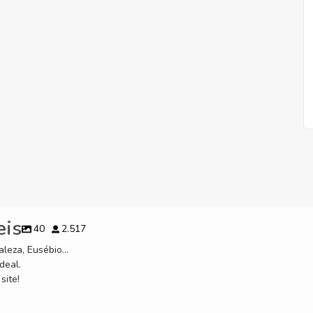
eis
40
2.517
leza, Eusébio...
deal.
site!