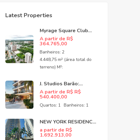
Latest Properties
Myrage Square Club
Guararapes –
A partir de R$
364.765,00
Apartamentos de Alto
Padrão no Luciano
Banheiros:
2
Cavalcante,
4.448,75 m² (área total do
Fortaleza/CEO
terreno) M²:
J. Studios Barão:
Apartamentos à venda
A partir de R$ R$
540.400,00
no Meireles Fortaleza
CE
Quartos:
1
Banheiros:
1
NEW YORK RESIDENCE:
APARTAMENTOS NO
a partir de R$
1.692.913,00
COCÓ EM FORTALEZA