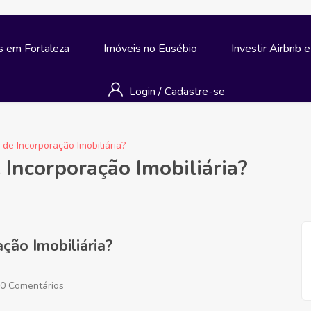
s em Fortaleza
Imóveis no Eusébio
Investir Airbnb 
Login
/
Cadastre-se
 de Incorporação Imobiliária?
 Incorporação Imobiliária?
ção Imobiliária?
0 Comentários