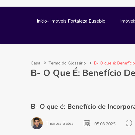
Início- Imóveis Fortaleza Eusébio
Imóvei
Casa
Termo do Glossário
B- O que é: Benefício
B- O Que É: Benefício De
B- O que é: Benefício de Incorpora
Thiarles Sales
05.03.2025