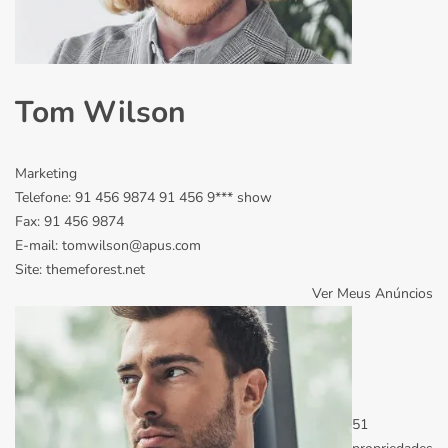
Tom Wilson
Marketing
Telefone:
91 456 9874
91 456 9***
show
Fax:
91 456 9874
E-mail:
tomwilson@apus.com
Site:
themeforest.net
Ver Meus Anúncios
51