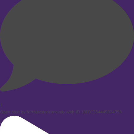
1
Open post by fortalezaredeimoveis with ID 18001354445824398