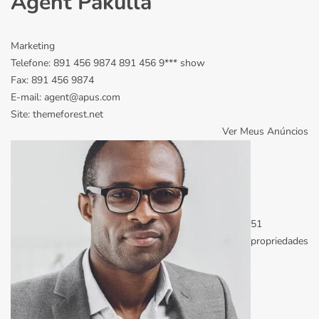
Agent Pakulla
Marketing
Telefone:
891 456 9874
891 456 9***
show
Fax:
891 456 9874
E-mail:
agent@apus.com
Site:
themeforest.net
Ver Meus Anúncios
51
propriedades