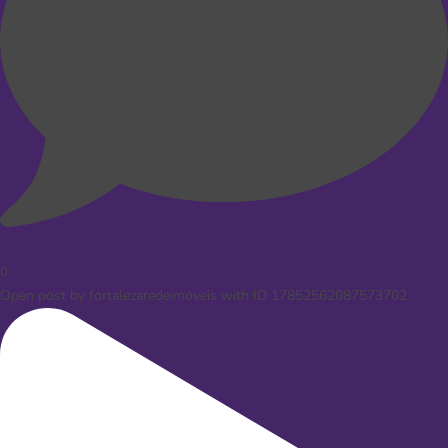
0
Open post by fortalezaredeimoveis with ID 17852562087573702