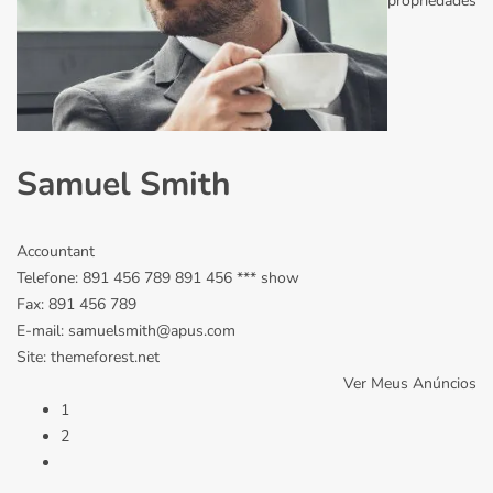
propriedades
Samuel Smith
Accountant
Telefone:
891 456 789
891 456 ***
show
Fax:
891 456 789
E-mail:
samuelsmith@apus.com
Site:
themeforest.net
Ver Meus Anúncios
1
2