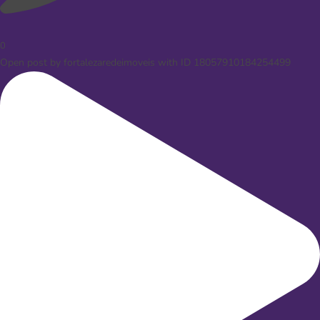
0
Open post by fortalezaredeimoveis with ID 18057910184254499