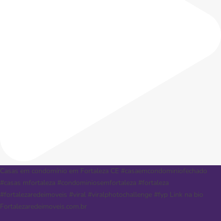
Casas em condomínio em Fortaleza CE #casaemcondominiofechado
#casas mfortaleza #condominiosemfortaleza #fortaleza
#fortalezaredeimoveis #viral #viralphotochallenge #fyp Link na bio
Fortalezaredeimoveis.com.br