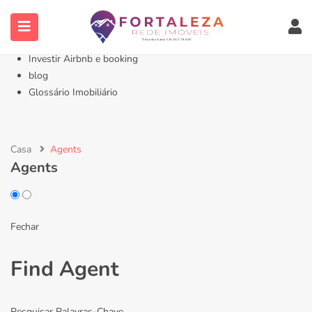
Início- Imóveis Fortaleza Eusébio
Imóveis em Fortaleza
Imóveis no Eusébio
Investir Airbnb e booking
blog
Glossário Imobiliário
Casa
Agents
Agents
Fechar
Find Agent
Pesquisar Palavras-Chave