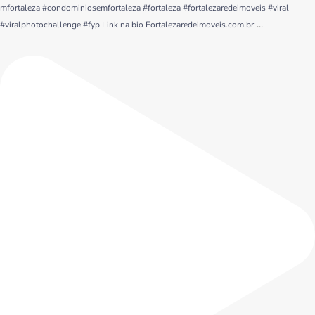
mfortaleza #condominiosemfortaleza #fortaleza #fortalezaredeimoveis #viral
...
#viralphotochallenge #fyp Link na bio Fortalezaredeimoveis.com.br