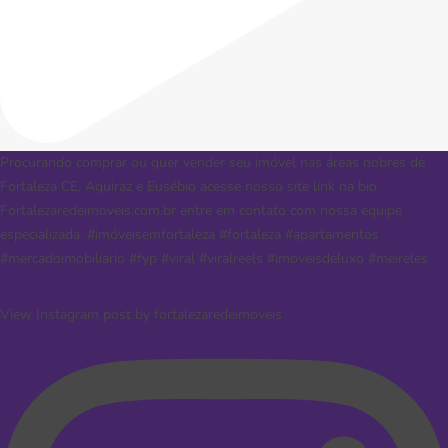
Procurando comprar ou quer vender seu imóvel nas áreas nobres de
Fortaleza CE, Aquiraz e Eusébio acesse nosso site link na bio
Fortalezaredeimoveis.com.br entre em contato com nossa equipe
especializada. #imóveisemfortaleza #fortaleza #apartamentos
#mercadoimobiliario #fyp #viral #viralreels #imoveisdeluxo #meireles
View Instagram post by fortalezaredeimoveis