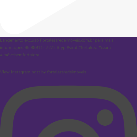
Lançamento excluso Fortalezaredeimoveis.com.br para mais
informações 85 98911- 7272 #fyp #viral #fortaleza #ceara
#imóveisemfortaleza
View Instagram post by fortalezaredeimoveis