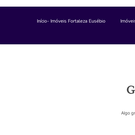
Início- Imóveis Fortaleza Eusébio
Imóvei
G
Algo g